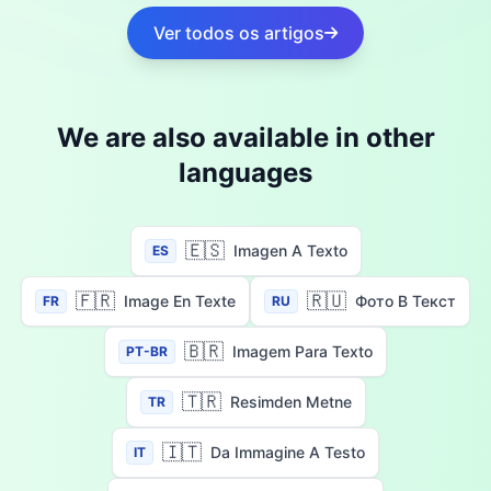
Ver todos os artigos
We are also available in other
languages
🇪🇸
Imagen A Texto
ES
🇫🇷
🇷🇺
Image En Texte
Фото В Текст
FR
RU
🇧🇷
Imagem Para Texto
PT-BR
🇹🇷
Resimden Metne
TR
🇮🇹
Da Immagine A Testo
IT