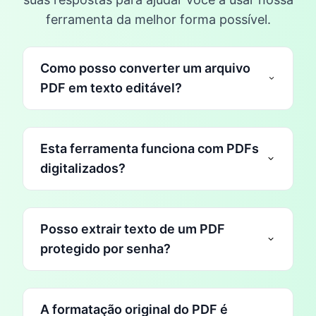
ferramenta da melhor forma possível.
Como posso converter um arquivo
PDF em texto editável?
Esta ferramenta funciona com PDFs
conversor de PDF para texto com
digitalizados?
tecnologia OCR
Posso extrair texto de um PDF
Envie seu arquivo PDF para o conversor.
Reconhecimento Óptico de Caracteres
protegido por senha?
O mecanismo OCR detecta e lê
(OCR)
automaticamente o texto.
Baixe o texto extraído em formato .txt ou .docx.
Ideal para documentos escaneados ou fotos
A formatação original do PDF é