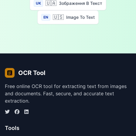
🇺🇦
Зображення В Текст
UK
🇺🇸
Image To Text
EN
OCR Tool
Free online OCR tool for extracting text from images
and documents. Fast, secure, and accurate text
extraction.
Tools