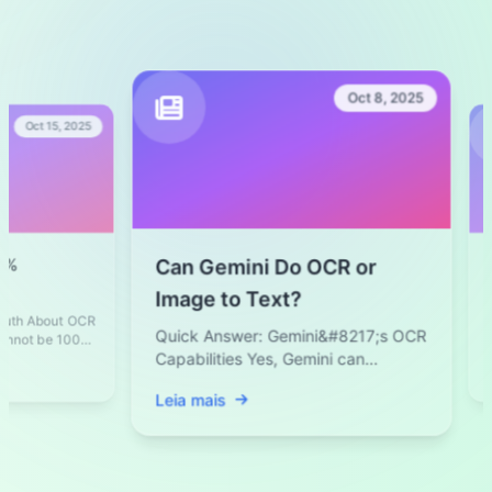
algumas horas.
Oct 8, 2025
ct 15, 2025
The 
Can Gemini Do OCR or
Text
Image to Text?
Fast
 About OCR
In tod
Quick Answer: Gemini&#8217;s OCR
t be 100%
text 
AI-
essent
Capabilities Yes, Gemini can
Leia 
perform OCR because it is a
Leia mais
multimodal...