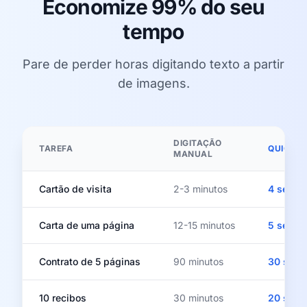
Economize 99% do seu
tempo
Pare de perder horas digitando texto a partir
de imagens.
DIGITAÇÃO
TAREFA
QUICKI
MANUAL
Cartão de visita
2-3 minutos
4 segu
Carta de uma página
12-15 minutos
5 segu
Contrato de 5 páginas
90 minutos
30 seg
10 recibos
30 minutos
20 seg