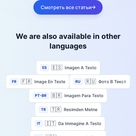
Смотреть все статьи
We are also available in other
languages
🇪🇸
Imagen A Texto
ES
🇫🇷
🇷🇺
Image En Texte
Фото В Текст
FR
RU
🇧🇷
Imagem Para Texto
PT-BR
🇹🇷
Resimden Metne
TR
🇮🇹
Da Immagine A Testo
IT