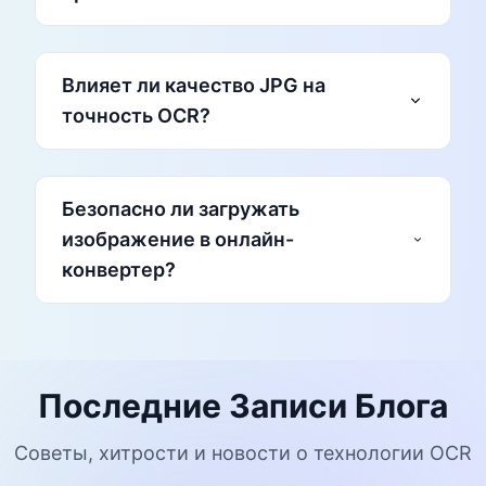
телефоне.
Не требует настройки.
Быстрый доступ и моментальный результат.
Влияет ли качество JPG на
конвертировать изображение в текст
точность OCR?
Вставьте изображение в Word.
Сохраните его как PDF и откройте заново в
Безопасно ли загружать
Word.
изображение в онлайн-
Текст будет автоматически распознан.
конвертер?
Избегайте темных и нечетких изображений.
Желательно хороший контраст.
Ровное расположение текста улучшает
анализ.
Последние Записи Блога
Файлы не хранятся постоянно.
Советы, хитрости и новости о технологии OCR
Используется защищённый HTTPS.