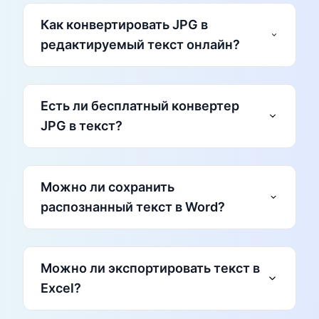
Как конвертировать JPG в
редактируемый текст онлайн?
редактируемый текст
Есть ли бесплатный конвертер
JPG в текст?
Загрузите изображение JPG или фото с
бесплатные онлайн-
устройства.
конвертеры JPG в текст
Можно ли сохранить
Сервис автоматически распознает текст на
распознанный текст в Word?
изображении.
Скопируйте или скачайте полученный текст.
Не нужно ничего устанавливать.
Можно пользоваться неограниченно (зависит
от сервиса).
формате Word
Можно ли экспортировать текст в
Работает прямо в браузере.
(.docx)
Excel?
Конвертация JPG → текст → Word в один