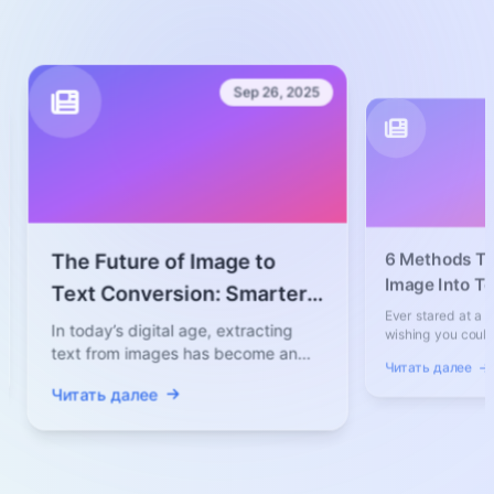
Не требуется регистрация.
Sep 26, 2025
Se
6 Methods To Conve
The Future of Image to
Image Into Text For
Text Conversion: Smarter,
Complete Guide for
Ever stared at a scanned 
Faster, Easier
In today’s digital age, extracting
wishing you could copy th
text from images has become an
instead of retyping every w
essential task. From students sc...
Читать далее
Читать далее