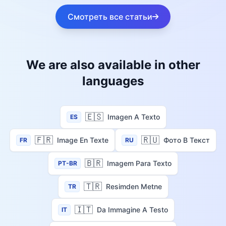
Смотреть все статьи
We are also available in other
languages
🇪🇸
Imagen A Texto
ES
🇫🇷
🇷🇺
Image En Texte
Фото В Текст
FR
RU
🇧🇷
Imagem Para Texto
PT-BR
🇹🇷
Resimden Metne
TR
🇮🇹
Da Immagine A Testo
IT