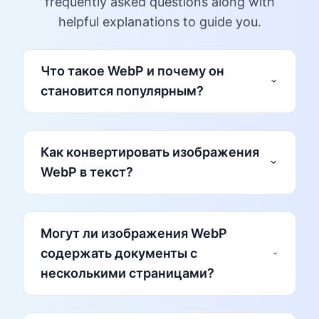
frequently asked questions along with
helpful explanations to guide you.
Что такое WebP и почему он
становится популярным?
современный формат
изображений
Как конвертировать изображения
WebP в текст?
Меньший размер файлов
: изображения
Могут ли изображения WebP
WebP на 25-35% меньше JPG и PNG при
содержать документы с
одинаковом качестве.
несколькими страницами?
Поддержка прозрачности
: как и PNG, WebP
может иметь прозрачный фон.
Сжатие с потерями и без потерь
: выбирайте
Загрузите файл WebP
: выберите файл с