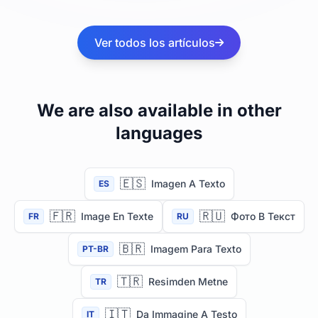
Ver todos los artículos
We are also available in other
languages
🇪🇸
Imagen A Texto
ES
🇫🇷
🇷🇺
Image En Texte
Фото В Текст
FR
RU
🇧🇷
Imagem Para Texto
PT-BR
🇹🇷
Resimden Metne
TR
🇮🇹
Da Immagine A Testo
IT