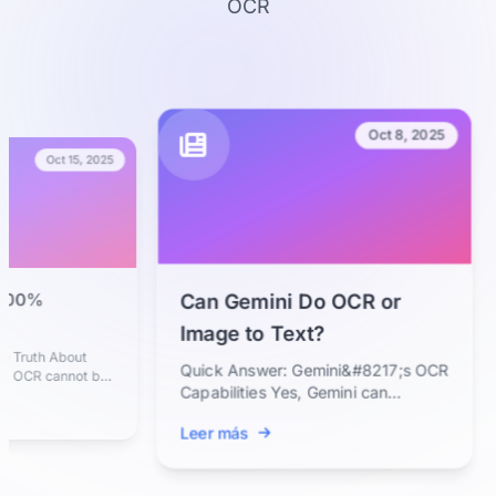
OCR
Oct 8, 2025
Oct 15, 2025
100%
Can Gemini Do OCR or
Image to Text?
Truth About
Quick Answer: Gemini&#8217;s OCR
 OCR cannot be
Capabilities Yes, Gemini can
ough modern AI-
perform OCR because it is a
Leer más
multimodal...