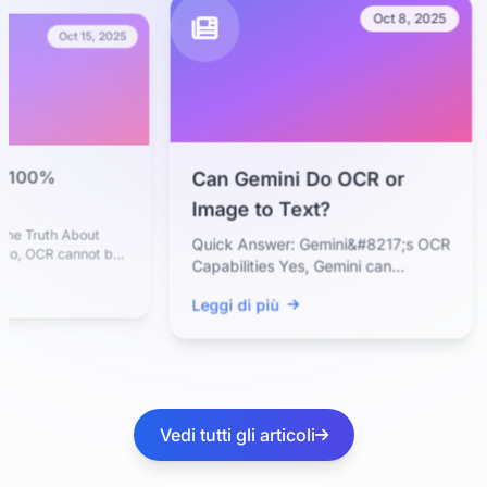
Oct 8, 2025
Oct 15, 2025
 100%
Can Gemini Do OCR or
Image to Text?
e Truth About
Quick Answer: Gemini&#8217;s OCR
, OCR cannot be
Capabilities Yes, Gemini can
hough modern AI-
perform OCR because it is a
Leggi di più
multimodal...
Vedi tutti gli articoli