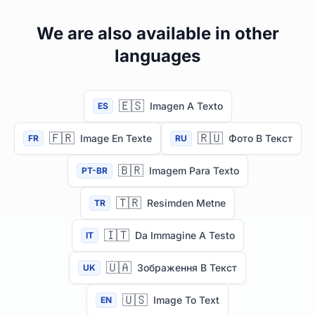
We are also available in other
languages
🇪🇸
Imagen A Texto
ES
🇫🇷
🇷🇺
Image En Texte
Фото В Текст
FR
RU
🇧🇷
Imagem Para Texto
PT-BR
🇹🇷
Resimden Metne
TR
🇮🇹
Da Immagine A Testo
IT
🇺🇦
Зображення В Текст
UK
🇺🇸
Image To Text
EN