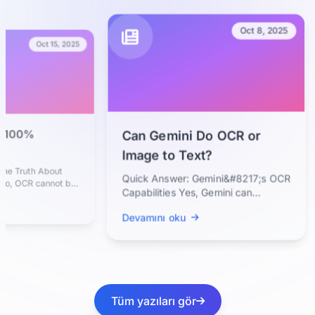
Oct 8, 2025
Oct 15, 2025
100%
Can Gemini Do OCR or
Image to Text?
e Truth About
Quick Answer: Gemini&#8217;s OCR
, OCR cannot be
Capabilities Yes, Gemini can
hough modern AI-
perform OCR because it is a
Devamını oku
multimodal...
Tüm yazıları gör