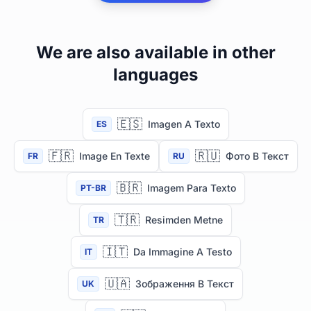
We are also available in other
languages
🇪🇸
Imagen A Texto
ES
🇫🇷
🇷🇺
Image En Texte
Фото В Текст
FR
RU
🇧🇷
Imagem Para Texto
PT-BR
🇹🇷
Resimden Metne
TR
🇮🇹
Da Immagine A Testo
IT
🇺🇦
Зображення В Текст
UK