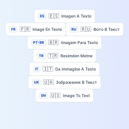
🇪🇸
Imagen A Texto
ES
🇫🇷
🇷🇺
Image En Texte
Фото В Текст
FR
RU
🇧🇷
Imagem Para Texto
PT-BR
🇹🇷
Resimden Metne
TR
🇮🇹
Da Immagine A Testo
IT
🇺🇦
Зображення В Текст
UK
🇺🇸
Image To Text
EN