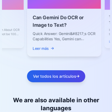
The Futu
Can Gemini Do OCR or
Text Con
Image to Text?
Faster, 
t OCR
In today’s d
Quick Answer: Gemini&#8217;s OCR
100%
text from 
essential t
Capabilities Yes, Gemini can
Leer más
perform OCR because it is a
Leer más
multimodal...
Ver todos los artículos
We are also available in other
languages