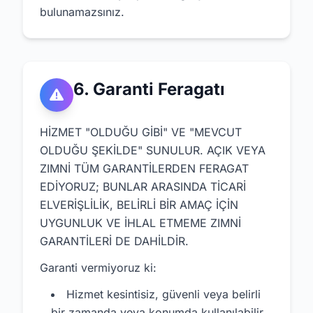
bulunamazsınız.
6. Garanti Feragatı
HİZMET "OLDUĞU GİBİ" VE "MEVCUT
OLDUĞU ŞEKİLDE" SUNULUR. AÇIK VEYA
ZIMNİ TÜM GARANTİLERDEN FERAGAT
EDİYORUZ; BUNLAR ARASINDA TİCARİ
ELVERİŞLİLİK, BELİRLİ BİR AMAÇ İÇİN
UYGUNLUK VE İHLAL ETMEME ZIMNİ
GARANTİLERİ DE DAHİLDİR.
Garanti vermiyoruz ki:
Hizmet kesintisiz, güvenli veya belirli
bir zamanda veya konumda kullanılabilir