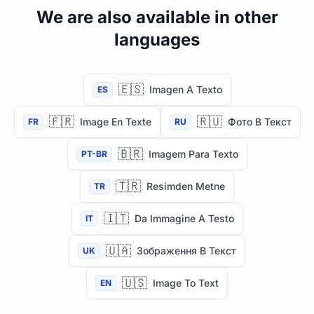
We are also available in other
languages
🇪🇸
Imagen A Texto
ES
🇫🇷
🇷🇺
Image En Texte
Фото В Текст
FR
RU
🇧🇷
Imagem Para Texto
PT-BR
🇹🇷
Resimden Metne
TR
🇮🇹
Da Immagine A Testo
IT
🇺🇦
Зображення В Текст
UK
🇺🇸
Image To Text
EN