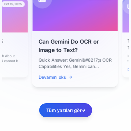
 15, 2025
The Fu
Can Gemini Do OCR or
Text 
Image to Text?
Faster
out
In today
Quick Answer: Gemini&#8217;s OCR
not be
text fr
ern AI-
essentia
Capabilities Yes, Gemini can
Devamın
perform OCR because it is a
Devamını oku
multimodal...
Tüm yazıları gör