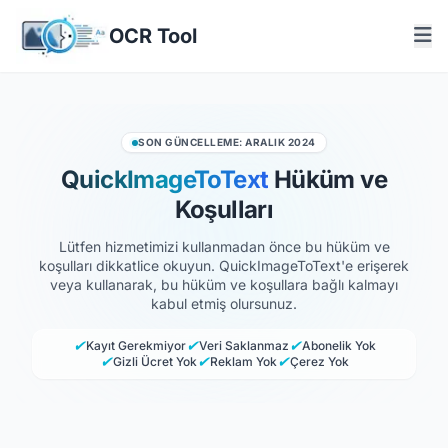
OCR Tool
SON GÜNCELLEME: ARALIK 2024
QuickImageToText
Hüküm ve
Koşulları
Lütfen hizmetimizi kullanmadan önce bu hüküm ve
koşulları dikkatlice okuyun. QuickImageToText'e erişerek
veya kullanarak, bu hüküm ve koşullara bağlı kalmayı
kabul etmiş olursunuz.
✔
✔
✔
Kayıt Gerekmiyor
Veri Saklanmaz
Abonelik Yok
✔
✔
✔
Gizli Ücret Yok
Reklam Yok
Çerez Yok