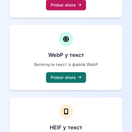
Probar ahora
WebP у текст
Витягнути текст із файлів WebP
Probar ahora
HEIF у текст