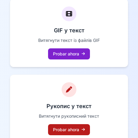
GIF у текст
Витягнути текст із файлів GIF
Probar ahora
Рукопис у текст
Витягнути рукописний текст
Probar ahora