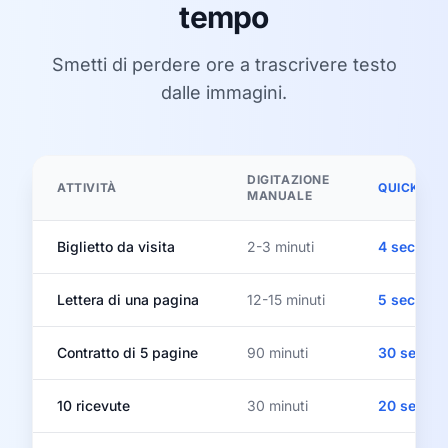
tempo
Smetti di perdere ore a trascrivere testo
dalle immagini.
DIGITAZIONE
ATTIVITÀ
QUICKIMA
MANUALE
Biglietto da visita
2-3 minuti
4 secondi
Lettera di una pagina
12-15 minuti
5 secondi
Contratto di 5 pagine
90 minuti
30 second
10 ricevute
30 minuti
20 second