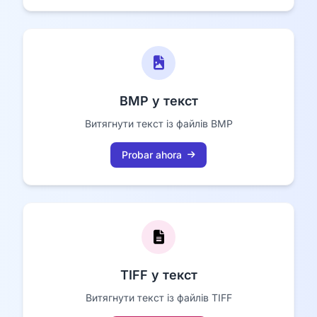
BMP у текст
Витягнути текст із файлів BMP
Probar ahora
TIFF у текст
Витягнути текст із файлів TIFF