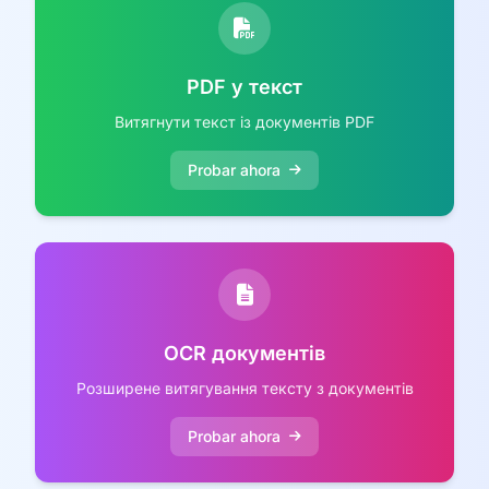
PDF у текст
Витягнути текст із документів PDF
Probar ahora
OCR документів
Розширене витягування тексту з документів
Probar ahora