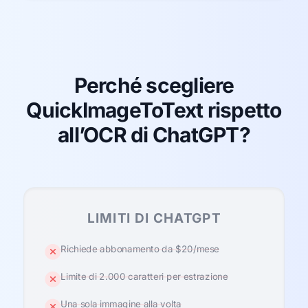
Perché scegliere
QuickImageToText rispetto
all’OCR di ChatGPT?
LIMITI DI CHATGPT
Richiede abbonamento da $20/mese
Limite di 2.000 caratteri per estrazione
Una sola immagine alla volta