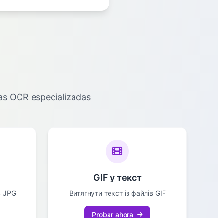
as OCR especializadas
GIF у текст
в JPG
Витягнути текст із файлів GIF
Probar ahora