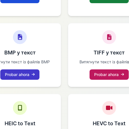
BMP у текст
TIFF у текст
гнути текст із файлів BMP
Витягнути текст із файлів
Probar ahora
Probar ahora
HEIC to Text
HEVC to Text