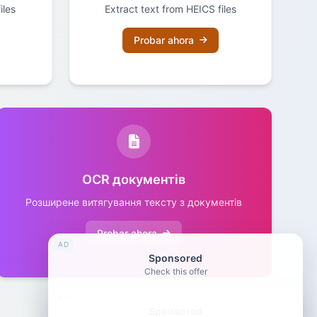
iles
Extract text from HEICS files
Probar ahora
OCR документів
Розширене витягування тексту з документів
Probar ahora
AD
Sponsored
Check this offer
AD
Sponsored