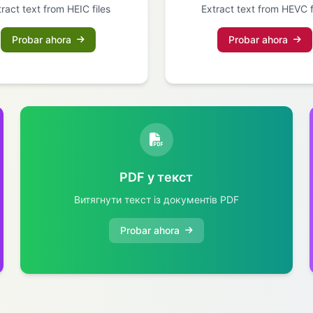
ract text from HEIC files
Extract text from HEVC f
Probar ahora
Probar ahora
PDF у текст
Витягнути текст із документів PDF
Probar ahora