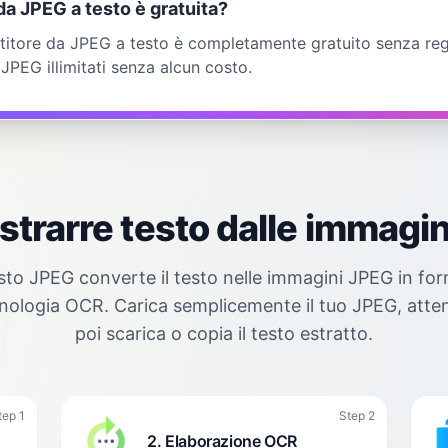
a JPEG a testo è gratuita?
ertitore da JPEG a testo è completamente gratuito senza regi
e JPEG illimitati senza alcun costo.
trarre testo dalle immagi
esto JPEG converte il testo nelle immagini JPEG in fo
cnologia OCR. Carica semplicemente il tuo JPEG, atten
poi scarica o copia il testo estratto.
tep 1
Step 2
2. Elaborazione OCR