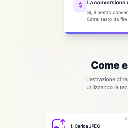
La conversione d
Sì, il nostro conv
Estrai testo da fil
Come es
L'estrazione di t
utilizzando la te
S
1. Carica JPEG