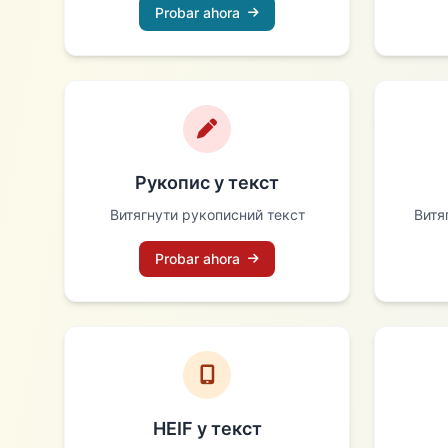
Probar ahora
Рукопис у текст
Витягнути рукописний текст
Витя
Probar ahora
HEIF у текст