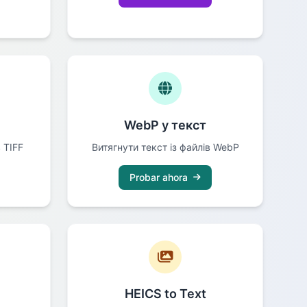
WebP у текст
 TIFF
Витягнути текст із файлів WebP
Probar ahora
HEICS to Text