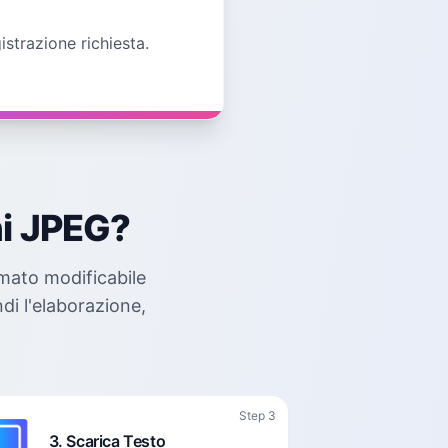
strazione richiesta.
ni JPEG?
rmato modificabile
di l'elaborazione,
Step 3
3. Scarica Testo