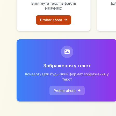
Витягнути текст із файлів
Ext
HEIF/HEIC
Probar ahora
Зображення у текст
Конвертувати будь-який формат зображення у
текст
Probar ahora