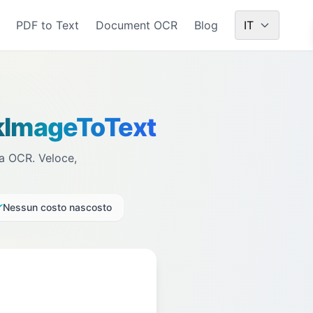
PDF to Text
Document OCR
Blog
IT
kImageToText
ia OCR. Veloce,
✔
Nessun costo nascosto