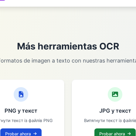
Más herramientas OCR
 formatos de imagen a texto con nuestras herramient
PNG у текст
JPG у текст
гнути текст із файлів PNG
Витягнути текст із файлі
Probar ahora
Probar ahora