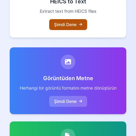
HEICS to Text
Extract text from HEICS files
Şimdi Dene
Görüntüden Metne
Herhangi bir görüntü formatını metne dönüştürün
Şimdi Dene