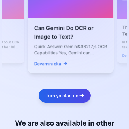
The Futu
Can Gemini Do OCR or
Text Con
Image to Text?
Faster, E
 OCR
In today’s d
Quick Answer: Gemini&#8217;s OCR
00%
text from i
essential ta
Capabilities Yes, Gemini can
Devamını o
perform OCR because it is a
Devamını oku
multimodal...
Tüm yazıları gör
We are also available in other