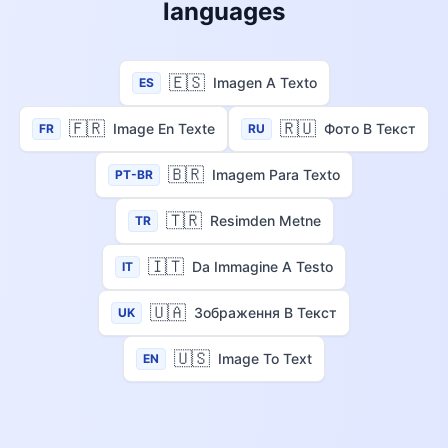
languages
🇪🇸
Imagen A Texto
ES
🇫🇷
🇷🇺
Image En Texte
Фото В Текст
FR
RU
🇧🇷
Imagem Para Texto
PT-BR
🇹🇷
Resimden Metne
TR
🇮🇹
Da Immagine A Testo
IT
🇺🇦
Зображення В Текст
UK
🇺🇸
Image To Text
EN