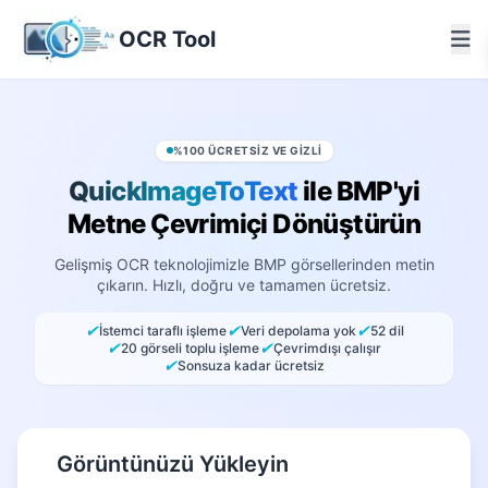
OCR Tool
%100 ÜCRETSIZ VE GIZLI
QuickImageToText
ile BMP'yi
Metne Çevrimiçi Dönüştürün
Gelişmiş OCR teknolojimizle BMP görsellerinden metin
çıkarın. Hızlı, doğru ve tamamen ücretsiz.
✔
✔
✔
İstemci taraflı işleme
Veri depolama yok
52 dil
✔
✔
20 görseli toplu işleme
Çevrimdışı çalışır
✔
Sonsuza kadar ücretsiz
Görüntünüzü Yükleyin