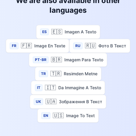
We are also available in other
languages
🇪🇸
Imagen A Texto
ES
🇫🇷
🇷🇺
Image En Texte
Фото В Текст
FR
RU
🇧🇷
Imagem Para Texto
PT-BR
🇹🇷
Resimden Metne
TR
🇮🇹
Da Immagine A Testo
IT
🇺🇦
Зображення В Текст
UK
🇺🇸
Image To Text
EN