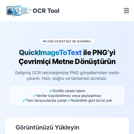
OCR Tool
%100 ÜCRETSIZ VE GÜVENLI
QuickImageToText
ile PNG’yi
Çevrimiçi Metne Dönüştürün
Gelişmiş OCR teknolojimizle PNG görsellerinden metin
çıkarın. Hızlı, doğru ve tamamen ücretsiz.
✔
Gizlilik odaklı işlem
✔
Veriler kaydedilmez veya paylaşılmaz
✔
✔
Tüm tarayıcılarda çalışır
Kesinlikle gizli ücret yok
Görüntünüzü Yükleyin