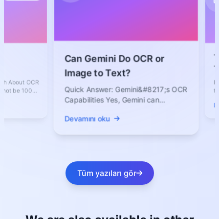
The Fut
Can Gemini Do OCR or
Text Co
Image to Text?
Faster, 
ut OCR
In today’s 
Quick Answer: Gemini&#8217;s OCR
 100%
text from
essential 
Capabilities Yes, Gemini can
Devamını 
perform OCR because it is a
Devamını oku
multimodal...
Tüm yazıları gör