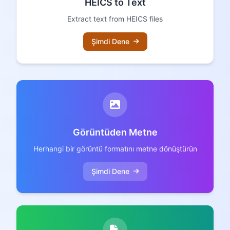
HEICS to Text
Extract text from HEICS files
Şimdi Dene
Görüntüden Metne
Herhangi bir görüntü formatını metne dönüştürün
Şimdi Dene